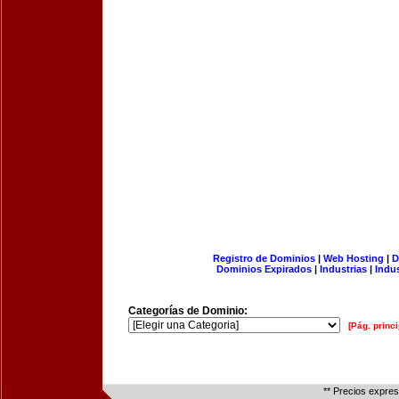
Registro de Dominios
|
Web Hosting
|
D
Dominios Expirados
|
Industrias
|
Indu
Categorías de Dominio:
[Pág. princi
** Precios expre