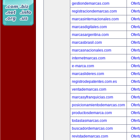
gestiondemarcas.com
Ofert
registraciondemarcas.com
Ofert
marcasinternacionales.com
Ofert
marcasdigitales.com
Ofert
marcasargentina.com
Ofert
marcasbrasil.com
Ofert
marcasnacionales.com
Ofert
internetmarcas.com
Ofert
e-marca.com
Ofert
marcaslideres.com
Ofert
registrodepatentes.com.es
Ofert
ventademarcas.com
Ofert
marcasyfranquicias.com
Ofert
posicionamientodemarcas.com
Ofert
productosdemarca.com
Ofert
todaslasmarcas.com
Ofert
buscadordemarcas.com
Ofert
revistademarcas.com
Ofert