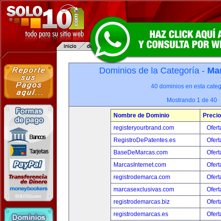
Dominios de la Categoría -
Mar
40 dominios en esta categ
Mostrando 1 de 40
Nombre de Dominio
Precio
registeryourbrand.com
Ofert
RegistroDePatentes.es
Ofert
BaseDeMarcas.com
Ofert
MarcasInternet.com
Ofert
registrodemarca.com
Ofert
marcasexclusivas.com
Ofert
registrodemarcas.biz
Ofert
registrodemarcas.es
Ofert