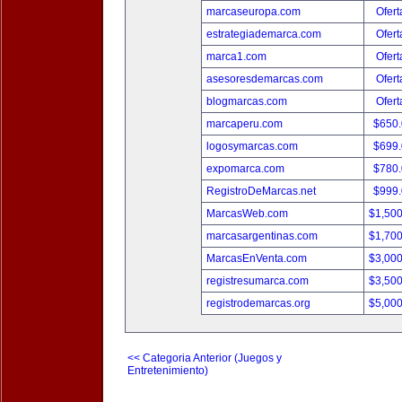
marcaseuropa.com
Ofert
estrategiademarca.com
Ofert
marca1.com
Ofert
asesoresdemarcas.com
Ofert
blogmarcas.com
Ofert
marcaperu.com
$650
logosymarcas.com
$699
expomarca.com
$780
RegistroDeMarcas.net
$999
MarcasWeb.com
$1,50
marcasargentinas.com
$1,70
MarcasEnVenta.com
$3,00
registresumarca.com
$3,50
registrodemarcas.org
$5,00
<< Categoria Anterior (Juegos y
Entretenimiento)