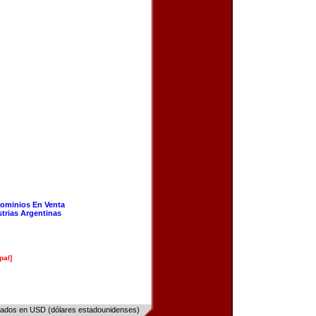
ominios En Venta
strias Argentinas
pal]
sados en USD (dólares estadounidenses)