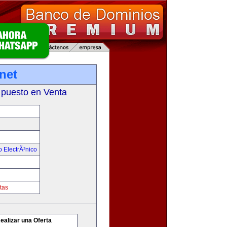
net
 puesto en Venta
 ElectrÃ³nico
tas
ealizar una Oferta