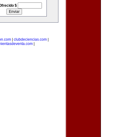
Ofrecido $
on.com
|
clubdeciencias.com
|
mientasdeventa.com
|