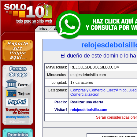
relojesdebolsil
El dueño de este dominio lo ha
Mayusculas:
RELOJESDEBOLSILLO.COM
Minusculas:
relojesdebolsillo.com
Longitud:
17 caracteres
Categorias:
Compras y Comercio ElectrÃ³nico
,
Jueg
Comercializacion
Precio:
Realizar una oferta!
Visitar!
relojesdebolsillo.com
Serán consideradas ofer