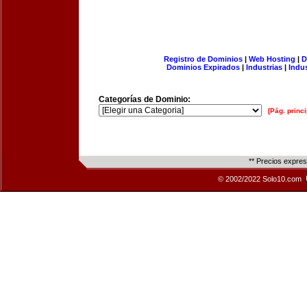
Registro de Dominios
|
Web Hosting
|
D
Dominios Expirados
|
Industrias
|
Indu
Categorías de Dominio:
[Pág. princi
** Precios expre
© 2002/2022 Solo10.com