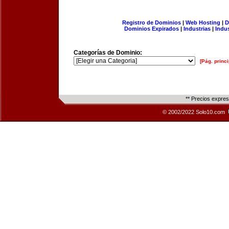
Registro de Dominios
|
Web Hosting
|
D
Dominios Expirados
|
Industrias
|
Indu
Categorías de Dominio:
[Pág. princi
** Precios expre
© 2002/2022 Solo10.com