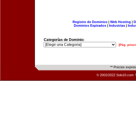
Registro de Dominios
|
Web Hosting
|
D
Dominios Expirados
|
Industrias
|
Indu
Categorías de Dominio:
[Pág. princi
** Precios expre
© 2002/2022 Solo10.com