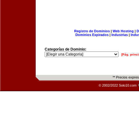
Registro de Dominios
|
Web Hosting
|
D
Dominios Expirados
|
Industrias
|
Indu
Categorías de Dominio:
[Pág. princi
** Precios expre
© 2002/2022 Solo10.com