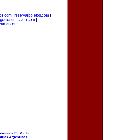
ros.com
|
reservarboletos.com
|
gociosenaccion.com
|
eamor.com
|
ominios En Venta
strias Argentinas