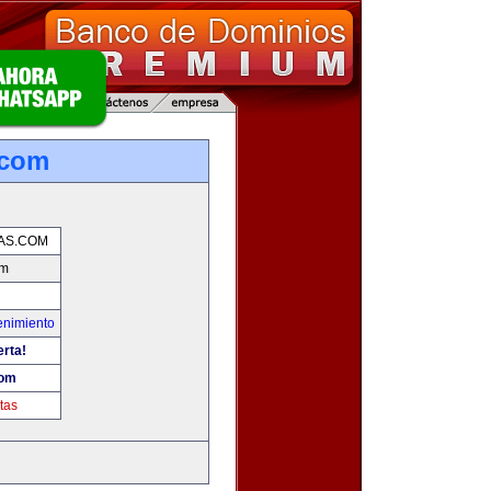
.com
AS.COM
om
enimiento
erta!
com
tas