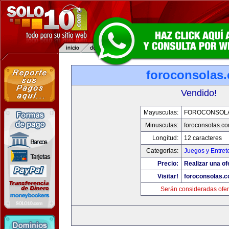
foroconsolas
Vendido!
Mayusculas:
FOROCONSOL
Minusculas:
foroconsolas.c
Longitud:
12 caracteres
Categorias:
Juegos y Entret
Precio:
Realizar una of
Visitar!
foroconsolas.
Serán consideradas ofer