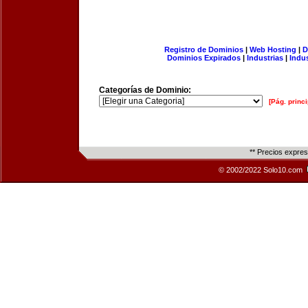
Registro de Dominios
|
Web Hosting
|
D
Dominios Expirados
|
Industrias
|
Indu
Categorías de Dominio:
[Pág. princi
** Precios expre
© 2002/2022 Solo10.com