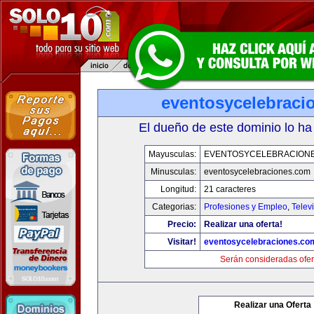
eventosycelebraci
El dueño de este dominio lo ha
Mayusculas:
EVENTOSYCELEBRACION
Minusculas:
eventosycelebraciones.com
Longitud:
21 caracteres
Categorias:
Profesiones y Empleo
,
Telev
Precio:
Realizar una oferta!
Visitar!
eventosycelebraciones.co
Serán consideradas ofer
Realizar una Oferta