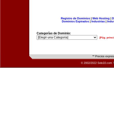
Registro de Dominios
|
Web Hosting
|
D
Dominios Expirados
|
Industrias
|
Indu
Categorías de Dominio:
[Pág. princi
** Precios expre
© 2002/2022 Solo10.com