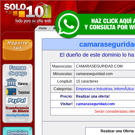
camarasegurid
El dueño de este dominio lo ha
Mayusculas:
CAMARASEGURIDAD.COM
Minusculas:
camaraseguridad.com
Longitud:
15 caracteres
Categorias:
Empresas e Industrias
,
InformÃ¡tica
Precio:
Realizar una oferta!
Visitar!
camaraseguridad.com
Serán consideradas ofer
Realizar una Oferta