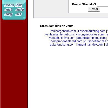
Precio Ofrecido $
Otros dominios en venta:
tenisargentino.com
|
tipsdemarketing.com
|
ventasviainternet.com
|
visionynegocios.com
|
r
ventamultinivel.com
|
agenciaempleos.com
|
comprandoenlared.com
|
cursodefinanzas.
guiahongkong.com
|
argentinaindex.com
|
d