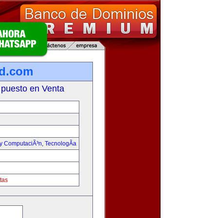
ad.com
 puesto en Venta
 y ComputaciÃ³n
,
TecnologÃ­a
tas