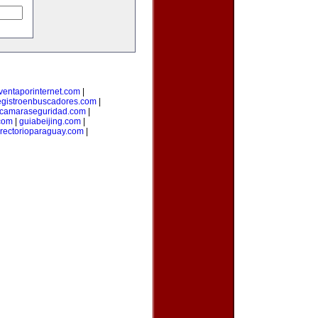
ventaporinternet.com
|
egistroenbuscadores.com
|
camaraseguridad.com
|
com
|
guiabeijing.com
|
irectorioparaguay.com
|