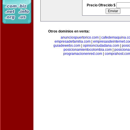
Precio Ofrecido $
Otros dominios en venta:
anunciospuertorico.com
|
cafedemaquina.c
empresadefamilia.com
|
empresasdeinternet.c
guiadewebs.com
|
opinionciudadana.com
|
posi
posicionamientocolombia.com
|
posicion
programacionenred.com
|
comprahost.co