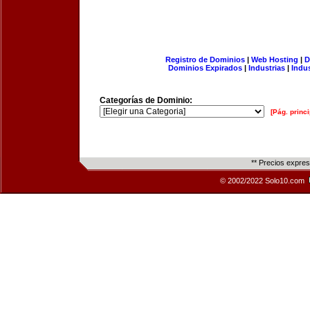
Registro de Dominios
|
Web Hosting
|
D
Dominios Expirados
|
Industrias
|
Indu
Categorías de Dominio:
[Pág. princi
** Precios expre
© 2002/2022 Solo10.com