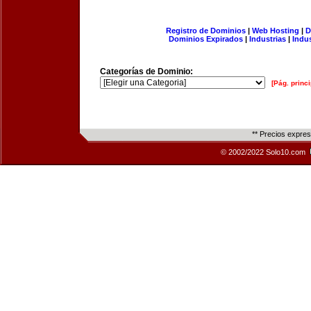
Registro de Dominios
|
Web Hosting
|
D
Dominios Expirados
|
Industrias
|
Indu
Categorías de Dominio:
[Pág. princi
** Precios expre
© 2002/2022 Solo10.com