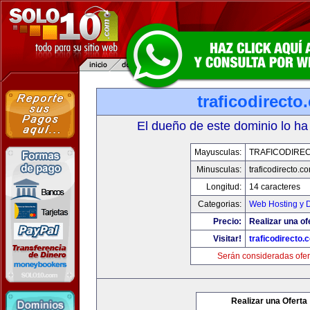
traficodirecto
El dueño de este dominio lo ha
Mayusculas:
TRAFICODIRE
Minusculas:
traficodirecto.c
Longitud:
14 caracteres
Categorias:
Web Hosting y 
Precio:
Realizar una of
Visitar!
traficodirecto.
Serán consideradas ofer
Realizar una Oferta