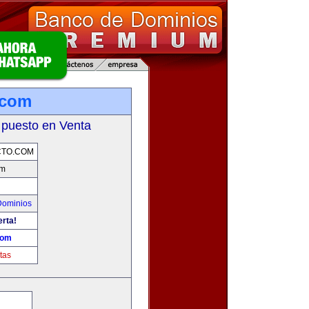
.com
 puesto en Venta
CTO.COM
om
Dominios
erta!
com
tas