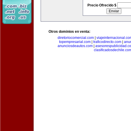
Precio Ofrecido $
Otros dominios en venta:
diretoriocomercial.com
|
viajeinternacional.co
topempresarial.com
|
traficodirecto.com
|
anu
anunciosdeautos.com
|
asesorespublicidad.c
clasificadosdechile.co