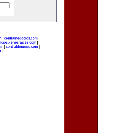
m
|
centralnegocios.com
|
nciosbienesraices.com
|
om
|
centraldejuego.com
|
m
|