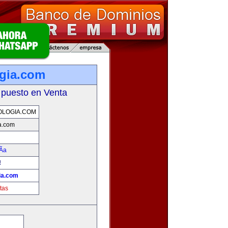
gia.com
 puesto en Venta
OLOGIA.COM
a.com
Ã­a
!
ia.com
tas