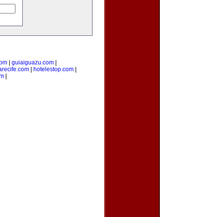
com
|
guiaiguazu.com
|
arecife.com
|
hotelestop.com
|
om
|