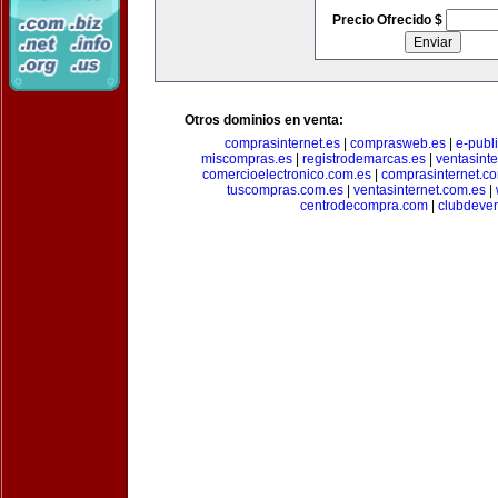
Precio Ofrecido $
Otros dominios en venta:
comprasinternet.es
|
comprasweb.es
|
e-publ
miscompras.es
|
registrodemarcas.es
|
ventasinte
comercioelectronico.com.es
|
comprasinternet.c
tuscompras.com.es
|
ventasinternet.com.es
|
centrodecompra.com
|
clubdeven