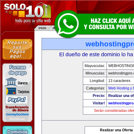
webhostingpr
El dueño de este dominio lo ha
Mayusculas:
WEBHOSTING
Minusculas:
webhostingpro.
Longitud:
13 caracteres
Categorias:
Web Hosting y 
Precio:
Realizar una of
Visitar!
webhostingpro
Serán consideradas ofer
Realizar una Oferta