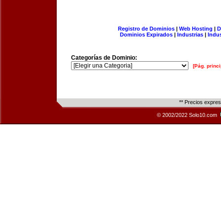
Registro de Dominios
|
Web Hosting
|
D
Dominios Expirados
|
Industrias
|
Indu
Categorías de Dominio:
[Pág. princi
** Precios expre
© 2002/2022 Solo10.com