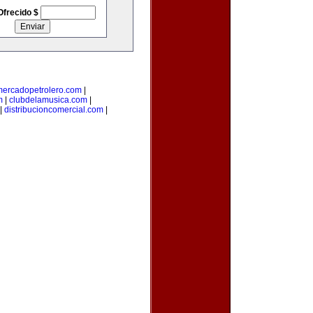
Ofrecido $
mercadopetrolero.com
|
m
|
clubdelamusica.com
|
|
distribucioncomercial.com
|