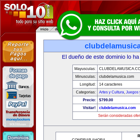
clubdelamusic
El dueño de este dominio lo ha
Mayusculas:
CLUBDELAMUSICA.C
Minusculas:
clubdelamusica.com
Longitud:
14 caracteres
Categorias:
Artes y Cultura
,
Juegos 
Precio:
$799.00
Visitar!
clubdelamusica.com
Serán consideradas ofer
R