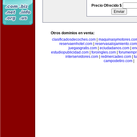
Precio Ofrecido $
Otros dominios en venta:
clasificadosdecoches.com
|
maquinasymotores.co
reservaenhotel.com
|
reservasalojamiento.com
juegasgratis.com
|
eciudadanos.com
|
en
estudiopublicidad.com
|
foroingles.com
|
forumempr
interservidores.com
|
redmercadeo.com
|
t
campodetiro.com
|