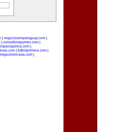
m
|
negociosenparaguay.com
|
|
consultoriapymes.com
|
ergiaorganica.com
|
esas.com
|
futbolprimera.com
|
unegocioencasa.com
|