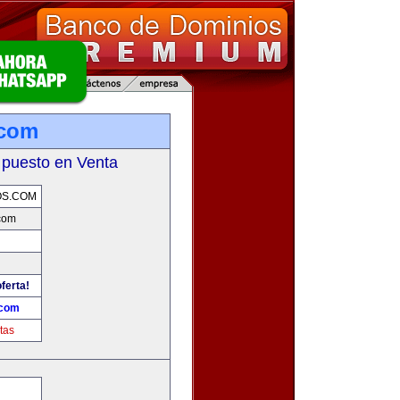
.com
 puesto en Venta
OS.COM
com
ferta!
.com
tas