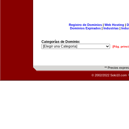
Registro de Dominios
|
Web Hosting
|
D
Dominios Expirados
|
Industrias
|
Indu
Categorías de Dominio:
[Pág. princi
** Precios expre
© 2002/2022 Solo10.com