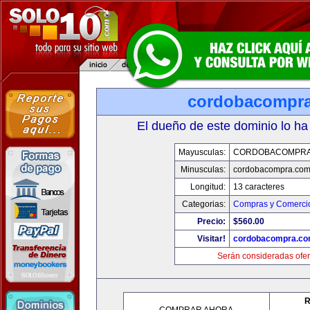
cordobacompr
El dueño de este dominio lo ha
Mayusculas:
CORDOBACOMPRA
Minusculas:
cordobacompra.co
Longitud:
13 caracteres
Categorias:
Compras y Comercio
Precio:
$560.00
Visitar!
cordobacompra.c
Serán consideradas ofer
R