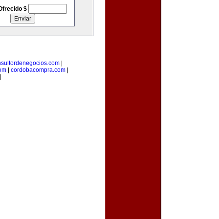
Ofrecido $
nsultordenegocios.com
|
com
|
cordobacompra.com
|
|