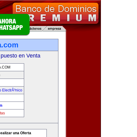
a.com
 puesto en Venta
.COM
m
 ElectrÃ³nico
om
tas
ealizar una Oferta