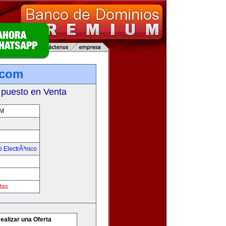
.com
 puesto en Venta
M
 ElectrÃ³nico
tas
ealizar una Oferta