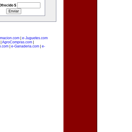
Ofrecido $
amacion.com
|
e-Juguetes.com
|
AgroCompras.com
|
n.com
|
e-Ganaderia.com
|
e-